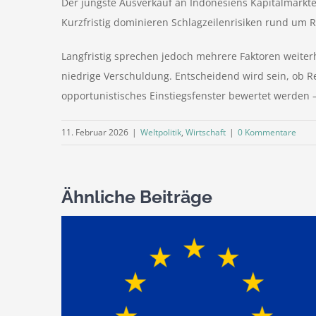
Der jüngste Ausverkauf an Indonesiens Kapitalmärkte
Kurzfristig dominieren Schlagzeilenrisiken rund um R
Langfristig sprechen jedoch mehrere Faktoren weite
niedrige Verschuldung. Entscheidend wird sein, ob 
opportunistisches Einstiegsfenster bewertet werden –
11. Februar 2026
|
Weltpolitik
,
Wirtschaft
|
0 Kommentare
Ähnliche Beiträge