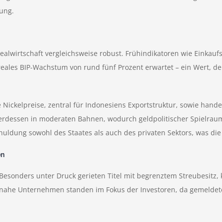
ung.
ie Realwirtschaft vergleichsweise robust. Frühindikatoren wie Eink
n reales BIP-Wachstum von rund fünf Prozent erwartet – ein Wert, 
e Nickelpreise, zentral für Indonesiens Exportstruktur, sowie ha
erdessen in moderaten Bahnen, wodurch geldpolitischer Spielraum 
huldung sowohl des Staates als auch des privaten Sektors, was die
en
 Besonders unter Druck gerieten Titel mit begrenztem Streubesitz
ahe Unternehmen standen im Fokus der Investoren, da gemeldete Fr