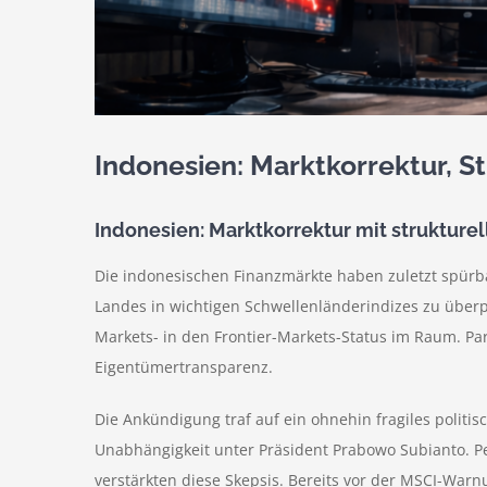
Indonesien: Marktkorrektur, 
Indonesien: Marktkorrektur mit strukture
Die indonesischen Finanzmärkte haben zuletzt spürb
Landes in wichtigen Schwellenländerindizes zu überp
Markets- in den Frontier-Markets-Status im Raum. Par
Eigentümertransparenz.
Die Ankündigung traf auf ein ohnehin fragiles politis
Unabhängigkeit unter Präsident Prabowo Subianto. 
verstärkten diese Skepsis. Bereits vor der MSCI-Warn