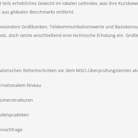
ät teils erhebliches Gewicht im lokalen Leitindex, was ihre Kursbe
l aus globalen Benchmarks entfernt.
besondere Großbanken, Telekommunikationswerte und Basiskonsumti
nds, doch setzte anschließend eine technische Erholung ein. Große
d
latorischen Reformschritten vor dem MSCI-Überprüfungstermin ab
ernationalem Niveau
ntümerstrukturen
ndelspraktiken
ennachfrage