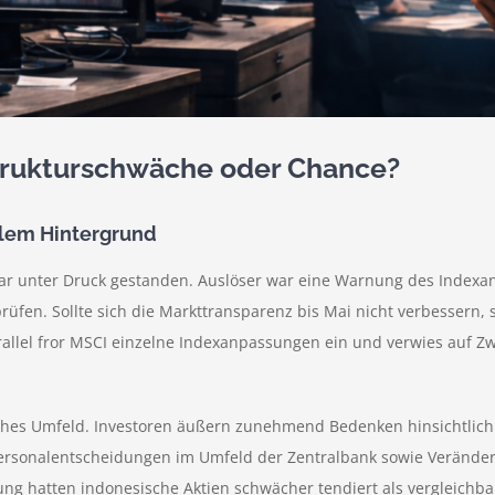
Strukturschwäche oder Chance?
llem Hintergrund
ar unter Druck gestanden. Auslöser war eine Warnung des Indexan
rüfen. Sollte sich die Markttransparenz bis Mai nicht verbessern,
allel fror MSCI einzelne Indexanpassungen ein und verwies auf Zw
ches Umfeld. Investoren äußern zunehmend Bedenken hinsichtlich fi
Personalentscheidungen im Umfeld der Zentralbank sowie Verände
ung hatten indonesische Aktien schwächer tendiert als vergleichba