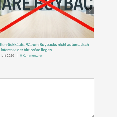
tienrückkäufe: Warum Buybacks nicht automatisch
Gold zwisc
 Interesse der Aktionäre liegen
04. Juni 202
 Juni 2026
|
0 Kommentare