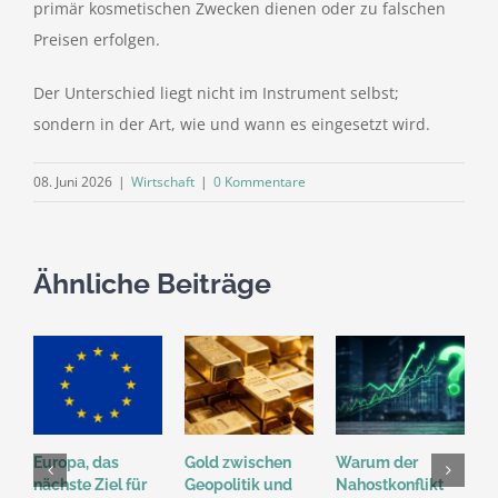
primär kosmetischen Zwecken dienen oder zu falschen
Preisen erfolgen.
Der Unterschied liegt nicht im Instrument selbst;
sondern in der Art, wie und wann es eingesetzt wird.
08. Juni 2026
|
Wirtschaft
|
0 Kommentare
Ähnliche Beiträge
Europa, das
Gold zwischen
Warum der
G
nächste Ziel für
Geopolitik und
Nahostkonflikt
v