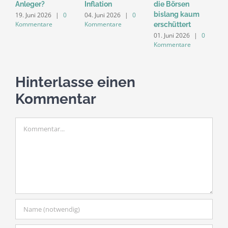
Anleger?
Inflation
die Börsen
U
bislang kaum
d
19. Juni 2026
|
0
04. Juni 2026
|
0
Kommentare
Kommentare
erschüttert
E
01. Juni 2026
|
0
0
Kommentare
K
Hinterlasse einen
Kommentar
Kommentar