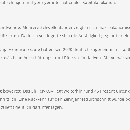
bschlägen und geringer internationaler Kapitalallokation.
Trendwende. Mehrere Schwellenländer zeigten sich makroökonomis
ifizierten. Dadurch verringerte sich die Anfälligkeit gegenüber e
tung. Aktienrückkäufe haben seit 2020 deutlich zugenommen, staat
n zusätzliche Ausschüttungs- und Rückkaufinitiativen. Die Verwäss
ig bewertet. Das Shiller-KGV liegt weiterhin rund 45 Prozent unter
chnittlich. Eine Rückkehr auf den Zehnjahresdurchschnitt würde pot
 zuletzt deutlich darunter lagen.