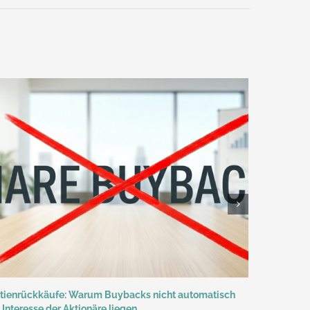
tienrückkäufe: Warum Buybacks nicht automatisch
Gold zwisc
 Interesse der Aktionäre liegen
04. Juni 202