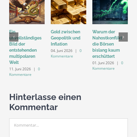
Ein
Gold zwischen
Warum der
„
unvollständiges
Geopolitik und
Nahostkonflikt
M
Bild der
Inflation
die Börsen
D
entstehenden
bislang kaum
n
04. Juni 2026
|
0
Kommentare
multipolaren
erschüttert
d
Welt
M
01. Juni 2026
|
0
Kommentare
11. Juni 2026
|
0
2
Kommentare
K
Hinterlasse einen
Kommentar
Kommentar