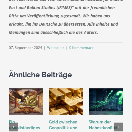
East and Balkan Studies (IFIMES)
“
mit der freundlichen
Bitte um Veröffentlichung zugesandt. Wir haben uns
erlaubt, ihn ins Deutsche zu übersetzen. Alle Inhalte und
Meinungen sind ausschließlich die des Autors.
07. September 2024
|
Weltpolitik
|
0 Kommentare
Ähnliche Beiträge
Ein
Gold zwischen
Warum der
„
unvollständiges
Geopolitik und
Nahostkonflikt
M