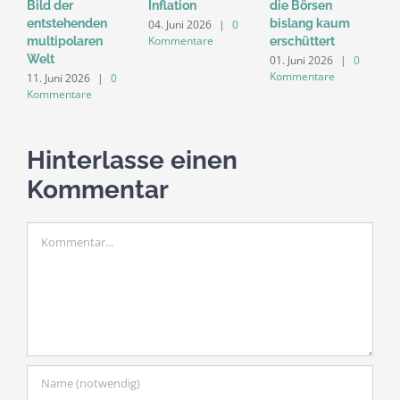
Bild der
Inflation
die Börsen
D
entstehenden
bislang kaum
n
04. Juni 2026
|
0
Kommentare
multipolaren
erschüttert
d
Welt
M
01. Juni 2026
|
0
Kommentare
11. Juni 2026
|
0
2
Kommentare
K
Hinterlasse einen
Kommentar
Kommentar