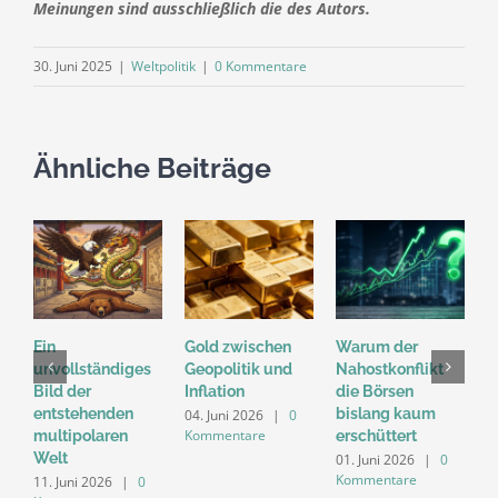
Meinungen sind ausschließlich die des Autors.
30. Juni 2025
|
Weltpolitik
|
0 Kommentare
Ähnliche Beiträge
Ein
Gold zwischen
Warum der
„
unvollständiges
Geopolitik und
Nahostkonflikt
M
Bild der
Inflation
die Börsen
D
entstehenden
bislang kaum
n
04. Juni 2026
|
0
Kommentare
multipolaren
erschüttert
d
Welt
M
01. Juni 2026
|
0
Kommentare
11. Juni 2026
|
0
2