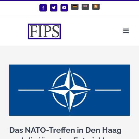
Zum
Deutsch
English
Benutzerdefiniert
Facebook
Twitter
YouTube
Inhalt
springen
Zeige
grösseres
Bild
Das NATO-Treffen in Den Haag