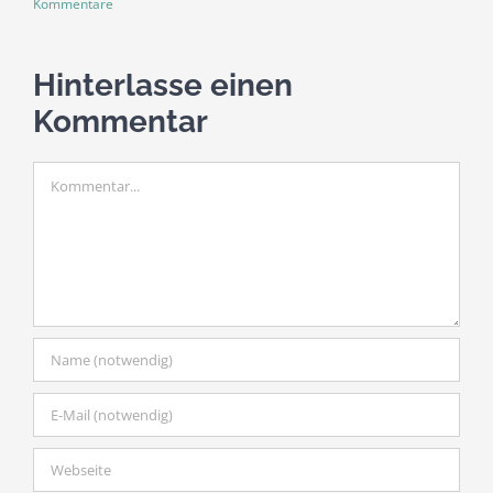
Kommentare
K
Hinterlasse einen
Kommentar
Kommentar