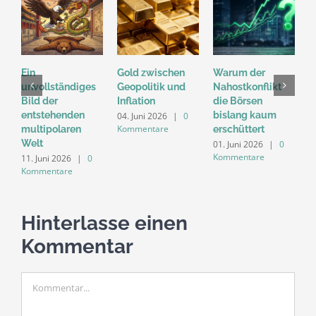
Ein
Gold zwischen
Warum der
„
unvollständiges
Geopolitik und
Nahostkonflikt
M
Bild der
Inflation
die Börsen
D
entstehenden
bislang kaum
n
04. Juni 2026
|
0
Kommentare
multipolaren
erschüttert
d
Welt
M
01. Juni 2026
|
0
Kommentare
11. Juni 2026
|
0
2
Kommentare
K
Hinterlasse einen
Kommentar
Kommentar