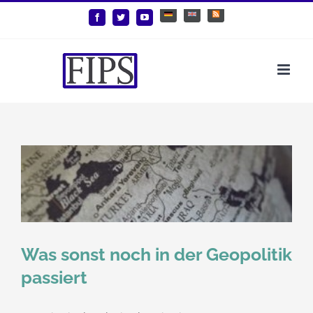
Zum
Deutsch
English
Benutzerdefiniert
Facebook
Twitter
YouTube
Inhalt
springen
Was sonst noch in der Geopolitik
passiert