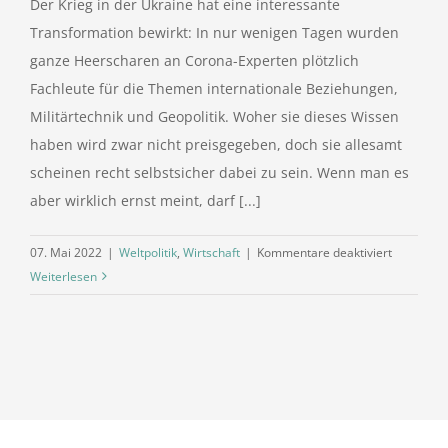
Der Krieg in der Ukraine hat eine interessante
Transformation bewirkt: In nur wenigen Tagen wurden
ganze Heerscharen an Corona-Experten plötzlich
Fachleute für die Themen internationale Beziehungen,
Militärtechnik und Geopolitik. Woher sie dieses Wissen
haben wird zwar nicht preisgegeben, doch sie allesamt
scheinen recht selbstsicher dabei zu sein. Wenn man es
aber wirklich ernst meint, darf [...]
für
07. Mai 2022
|
Weltpolitik
,
Wirtschaft
|
Kommentare deaktiviert
Was
Weiterlesen
sonst
noch
in
der
Geopolitik
passiert