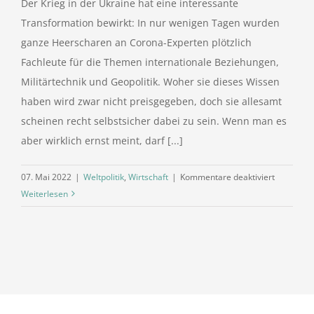
Der Krieg in der Ukraine hat eine interessante
Transformation bewirkt: In nur wenigen Tagen wurden
ganze Heerscharen an Corona-Experten plötzlich
Fachleute für die Themen internationale Beziehungen,
Militärtechnik und Geopolitik. Woher sie dieses Wissen
haben wird zwar nicht preisgegeben, doch sie allesamt
scheinen recht selbstsicher dabei zu sein. Wenn man es
aber wirklich ernst meint, darf [...]
für
07. Mai 2022
|
Weltpolitik
,
Wirtschaft
|
Kommentare deaktiviert
Was
Weiterlesen
sonst
noch
in
der
Geopolitik
passiert