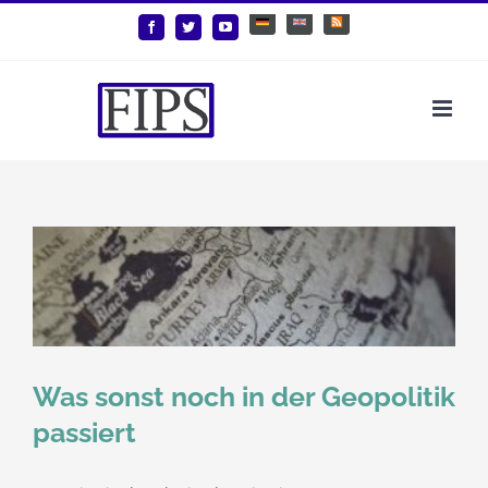
Zum
Deutsch
English
Benutzerdefiniert
Facebook
Twitter
YouTube
Inhalt
springen
Was sonst noch in der Geopolitik
passiert