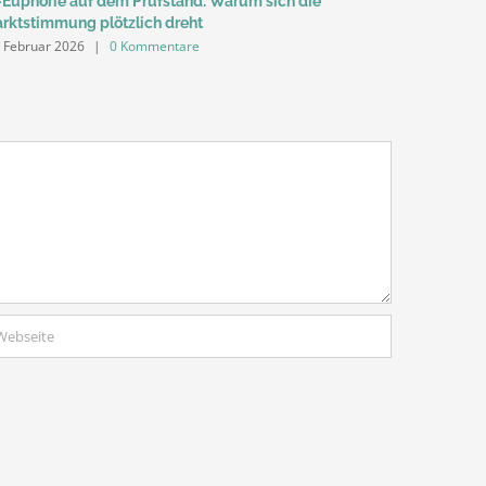
-Euphorie auf dem Prüfstand: Warum sich die
Zahl der B
rktstimmung plötzlich dreht
Amtsantrit
. Februar 2026
|
0 Kommentare
24. Januar 