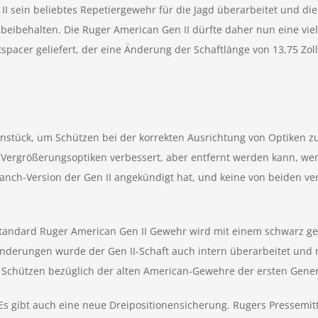
II sein beliebtes Repetiergewehr für die Jagd überarbeitet und di
beibehalten. Die Ruger American Gen II dürfte daher nun eine viel
cer geliefert, der eine Änderung der Schaftlänge von 13,75 Zoll a
nstück, um Schützen bei der korrekten Ausrichtung von Optiken zu
 Vergrößerungsoptiken verbessert, aber entfernt werden kann, wen
anch-Version der Gen II angekündigt hat, und keine von beiden verf
s Standard Ruger American Gen II Gewehr wird mit einem schwarz g
nderungen wurde der Gen II-Schaft auch intern überarbeitet und 
e Schützen bezüglich der alten American-Gewehre der ersten Gener
 gibt auch eine neue Dreipositionensicherung. Rugers Pressemittei