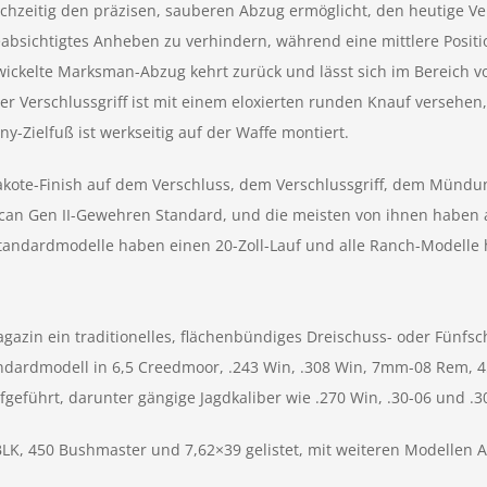
chzeitig den präzisen, sauberen Abzug ermöglicht, den heutige V
absichtigtes Anheben zu verhindern, während eine mittlere Positi
ickelte Marksman-Abzug kehrt zurück und lässt sich im Bereich von
r Verschlussgriff ist mit einem eloxierten runden Knauf versehen, 
ny-Zielfuß ist werkseitig auf der Waffe montiert.
kote-Finish auf dem Verschluss, dem Verschlussgriff, dem Mündu
ican Gen II-Gewehren Standard, und die meisten von ihnen haben 
andardmodelle haben einen 20-Zoll-Lauf und alle Ranch-Modelle h
gazin ein traditionelles, flächenbündiges Dreischuss- oder Fünfs
andardmodell in 6,5 Creedmoor, .243 Win, .308 Win, 7mm-08 Rem, 
ufgeführt, darunter gängige Jagdkaliber wie .270 Win, .30-06 und .
 BLK, 450 Bushmaster und 7,62×39 gelistet, mit weiteren Modellen 