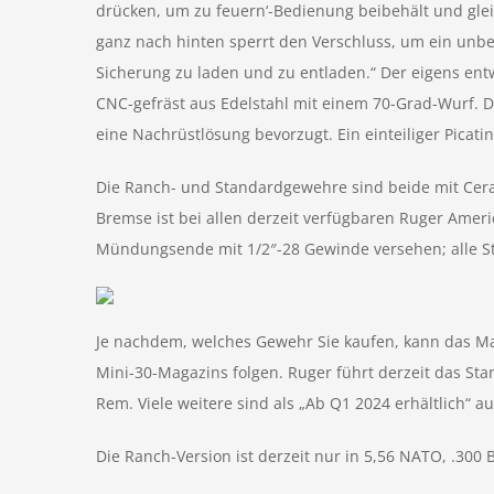
drücken, um zu feuern‘-Bedienung beibehält und glei
ganz nach hinten sperrt den Verschluss, um ein unbe
Sicherung zu laden und zu entladen.“ Der eigens entw
CNC-gefräst aus Edelstahl mit einem 70-Grad-Wurf. De
eine Nachrüstlösung bevorzugt. Ein einteiliger Picatin
Die Ranch- und Standardgewehre sind beide mit Cera
Bremse ist bei allen derzeit verfügbaren Ruger Amer
Mündungsende mit 1/2″-28 Gewinde versehen; alle St
Je nachdem, welches Gewehr Sie kaufen, kann das Ma
Mini-30-Magazins folgen. Ruger führt derzeit das St
Rem. Viele weitere sind als „Ab Q1 2024 erhältlich“ a
Die Ranch-Version ist derzeit nur in 5,56 NATO, .300