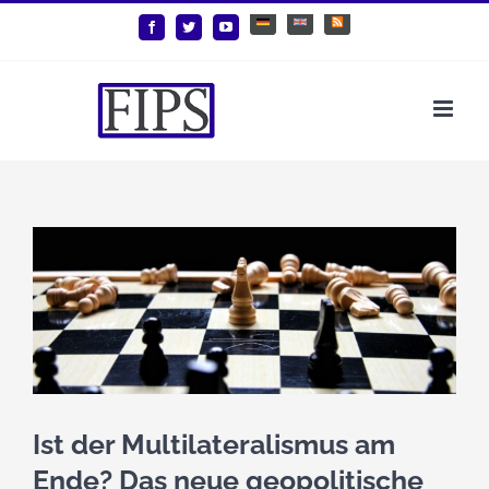
Zum
Deutsch
English
Benutzerdefiniert
Facebook
Twitter
YouTube
Inhalt
springen
Zeige
grösseres
Bild
Ist der Multilateralismus am
Ende? Das neue geopolitische