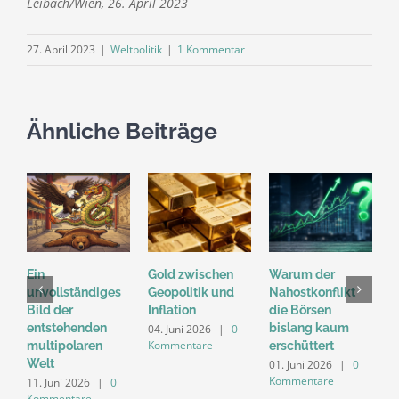
Leibach/Wien, 26. April 2023
27. April 2023
|
Weltpolitik
|
1 Kommentar
Ähnliche Beiträge
Ein
Gold zwischen
Warum der
„
unvollständiges
Geopolitik und
Nahostkonflikt
M
Bild der
Inflation
die Börsen
D
entstehenden
bislang kaum
n
04. Juni 2026
|
0
Kommentare
multipolaren
erschüttert
d
Welt
M
01. Juni 2026
|
0
Kommentare
11. Juni 2026
|
0
2
Kommentare
K