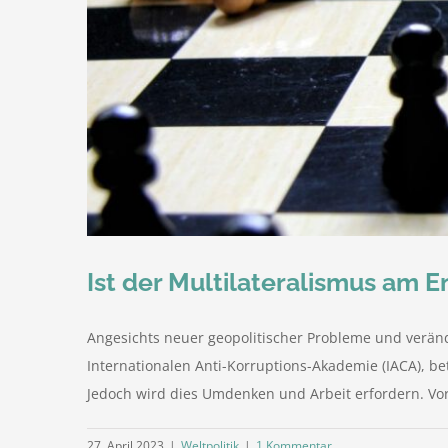
Ist der Multilateralismus am 
Angesichts neuer geopolitischer Probleme und verände
Internationalen Anti-Korruptions-Akademie (IACA), b
Jedoch wird dies Umdenken und Arbeit erfordern. Vo
27. April 2023
|
Weltpolitik
|
1 Kommentar