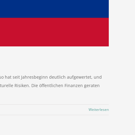
so hat seit Jahresbeginn deutlich aufgewertet, und
urelle Risiken. Die öffentlichen Finanzen geraten
Weiterlesen