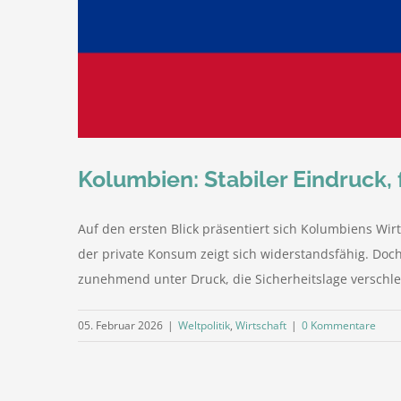
Kolumbien: Stabiler Eindruck,
Auf den ersten Blick präsentiert sich Kolumbiens Wir
der private Konsum zeigt sich widerstandsfähig. Doch
zunehmend unter Druck, die Sicherheitslage verschlech
05. Februar 2026
|
Weltpolitik
,
Wirtschaft
|
0 Kommentare