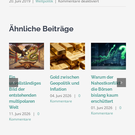
für
20. Juni 2019
|
Weltpolitik
|
Kommentare deaktiviert
Sieg
für
die
Ähnliche Beiträge
Amerikaner
–
Sieg
für
die
Iraner
Ein
Gold zwischen
Warum der
„
unvollständiges
Geopolitik und
Nahostkonflikt
M
Bild der
Inflation
die Börsen
D
entstehenden
bislang kaum
n
04. Juni 2026
|
0
Kommentare
multipolaren
erschüttert
d
Welt
M
01. Juni 2026
|
0
Kommentare
11. Juni 2026
|
0
2
Kommentare
K