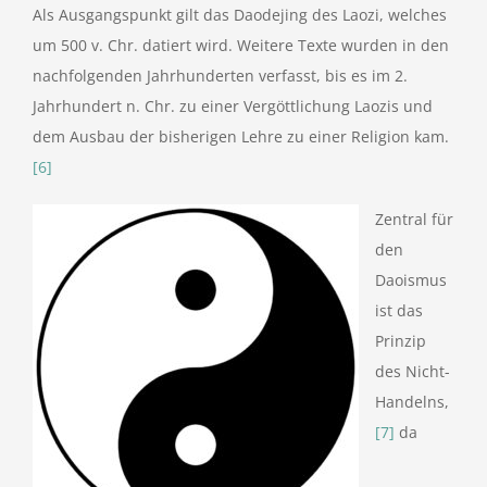
Als Ausgangspunkt gilt das Daodejing des Laozi, welches
um 500 v. Chr. datiert wird. Weitere Texte wurden in den
nachfolgenden Jahrhunderten verfasst, bis es im 2.
Jahrhundert n. Chr. zu einer Vergöttlichung Laozis und
dem Ausbau der bisherigen Lehre zu einer Religion kam.
[6]
Zentral für
den
Daoismus
ist das
Prinzip
des Nicht-
Handelns,
[7]
da