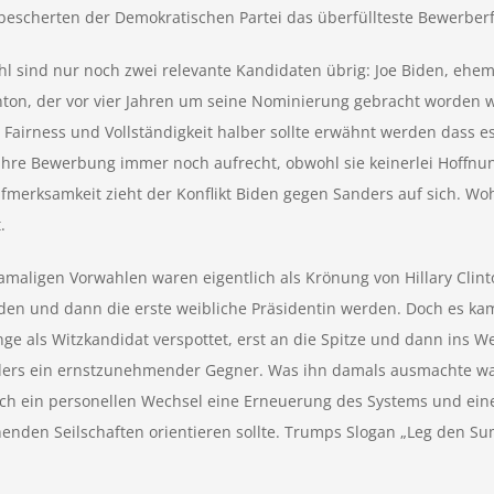
escherten der Demokratischen Partei das überfüllteste Bewerberfe
hl sind nur noch zwei relevante Kandidaten übrig: Joe Biden, ehe
linton, der vor vier Jahren um seine Nominierung gebracht worden
irness und Vollständigkeit halber sollte erwähnt werden dass es 
 ihre Bewerbung immer noch aufrecht, obwohl sie keinerlei Hof
fmerksamkeit zieht der Konflikt Biden gegen Sanders auf sich. Woh
.
damaligen Vorwahlen waren eigentlich als Krönung von Hillary Clint
en und dann die erste weibliche Präsidentin werden. Doch es kam
nge als Witzkandidat verspottet, erst an die Spitze und dann ins
nders ein ernstzunehmender Gegner. Was ihn damals ausmachte war 
urch ein personellen Wechsel eine Erneuerung des Systems und einen
enden Seilschaften orientieren sollte. Trumps Slogan „Leg den S