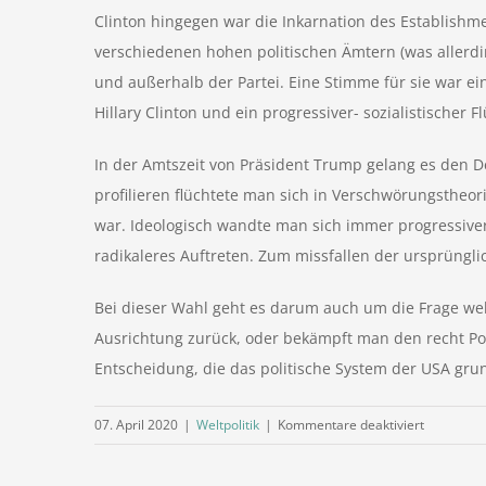
Clinton hingegen war die Inkarnation des Establishme
verschiedenen hohen politischen Ämtern (was allerdin
und außerhalb der Partei. Eine Stimme für sie war e
Hillary Clinton und ein progressiver- sozialistischer
In der Amtszeit von Präsident Trump gelang es den D
profilieren flüchtete man sich in Verschwörungstheo
war. Ideologisch wandte man sich immer progressivere
radikaleres Auftreten. Zum missfallen der ursprüngli
Bei dieser Wahl geht es darum auch um die Frage wel
Ausrichtung zurück, oder bekämpft man den recht Pop
Entscheidung, die das politische System der USA gr
für
07. April 2020
|
Weltpolitik
|
Kommentare deaktiviert
Ein
geteiltes