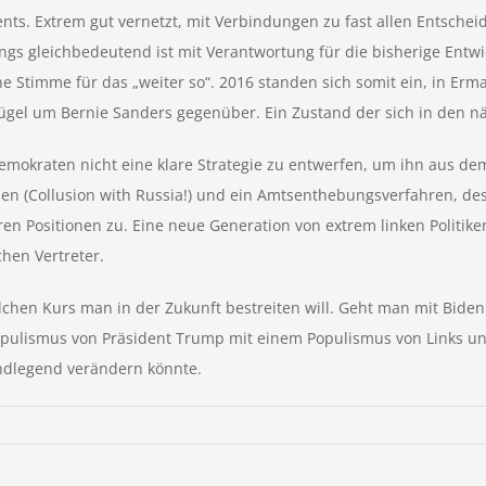
nts. Extrem gut vernetzt, mit Verbindungen zu fast allen Entschei
gs gleichbedeutend ist mit Verantwortung für die bisherige Entwic
ine Stimme für das „weiter so“. 2016 standen sich somit ein, in E
 Flügel um Bernie Sanders gegenüber. Ein Zustand der sich in den n
emokraten nicht eine klare Strategie zu entwerfen, um ihn aus de
rien (Collusion with Russia!) und ein Amtsenthebungsverfahren, d
n Positionen zu. Eine neue Generation von extrem linken Politiker
chen Vertreter.
chen Kurs man in der Zukunft bestreiten will. Geht man mit Biden
ulismus von Präsident Trump mit einem Populismus von Links und v
undlegend verändern könnte.