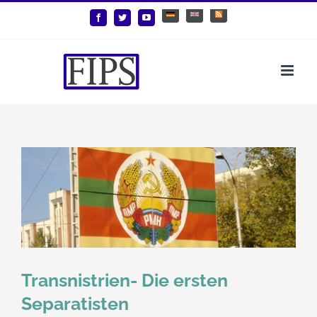
Zum
Deutsch
English
Benutzerdefiniert
Facebook
Twitter
YouTube
Inhalt
springen
Transnistrien- Die ersten
Separatisten