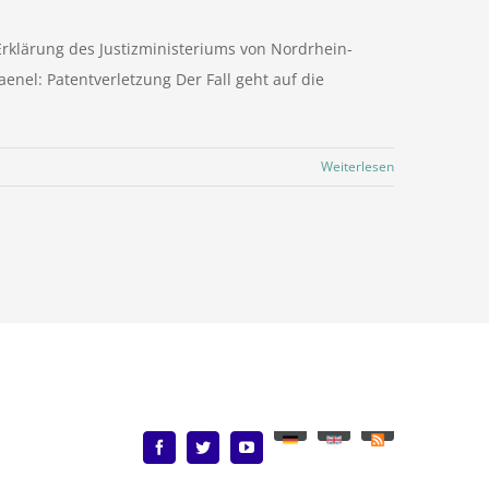
Erklärung des Justizministeriums von Nordrhein-
enel: Patentverletzung Der Fall geht auf die
Weiterlesen
Deutsch
English
Benutzerdefiniert
Facebook
Twitter
YouTube